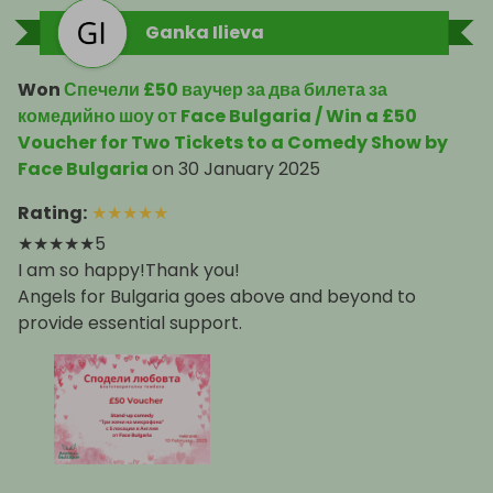
Ganka Ilieva
Won
Спечели £50 ваучер за два билета за
комедийно шоу от Face Bulgaria / Win a £50
Voucher for Two Tickets to a Comedy Show by
Face Bulgaria
on
30 January 2025
Rating
:
★
★
★
★
★
★★★★★5
I am so happy!Thank you!
Angels for Bulgaria goes above and beyond to
provide essential support.