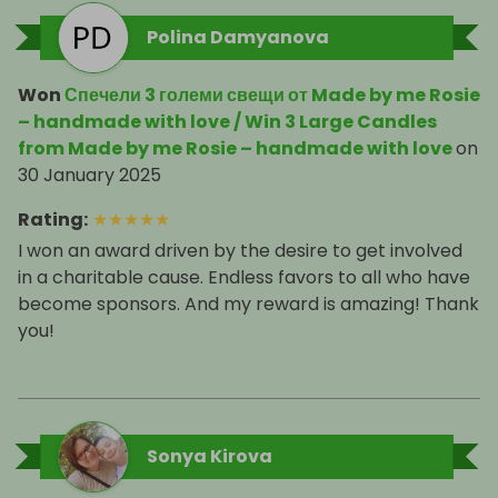
Polina Damyanova
Won
Спечели 3 големи свещи от Made by me Rosie
– handmade with love / Win 3 Large Candles
from Made by me Rosie – handmade with love
on
30 January 2025
Rating
:
★
★
★
★
★
I won an award driven by the desire to get involved
in a charitable cause. Endless favors to all who have
become sponsors. And my reward is amazing! Thank
you!
Sonya Kirova