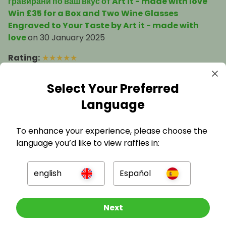
гравирани по ваш вкус от Art it - made with love
Win £35 for a Box and Two Wine Glasses
Engraved to Your Taste by Art it - made with
love
on
30 January 2025
Rating
:
★
★
★
★
★
I am very happy! Did nor expect at all.
Great cause! Thank you, Angels!
Select Your Preferred
Language
To enhance your experience, please choose the
language you’d like to view raffles in:
english
Español
151 Previous Winners
Other Raffles To Look At
Next