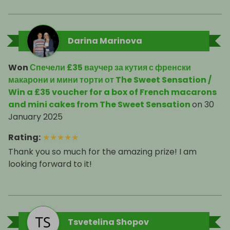
Darina Marinova
Won
Спечели £35 ваучер за кутия с френски
макарони и мини торти от The Sweet Sensation /
Win a £35 voucher for a box of French macarons
and mini cakes from The Sweet Sensation
on
30
January 2025
Rating
:
★
★
★
★
★
Thank you so much for the amazing prize! I am
looking forward to it!
Tsvetelina Shopov