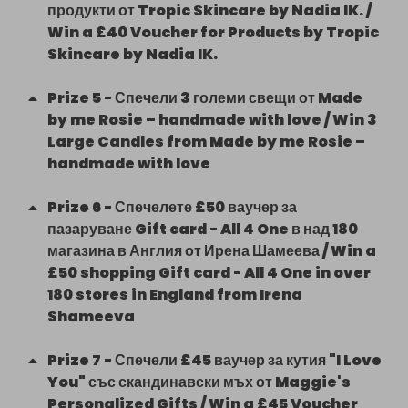
Get your ticket now and become part of our 
продукти от Tropic Skincare by Nadia IK. /
angelic family that spreads love and kindness.

Win a £40 Voucher for Products by Tropic
❤️ Thank you for turning love into action and 
Skincare by Nadia IK.
helping those in need!
Prize
5
-
Спечели 3 големи свещи от Made
by me Rosie – handmade with love / Win 3
Large Candles from Made by me Rosie –
handmade with love
Prize
6
-
Спечелете £50 ваучер за
пазаруване Gift card - All 4 One в над 180
магазина в Англия от Ирена Шамеева / Win a
£50 shopping Gift card - All 4 One in over
180 stores in England from Irena
Shameeva
Prize
7
-
Спечели £45 ваучер за кутия "I Love
You" със скандинавски мъх от Maggie's
Personalized Gifts / Win a £45 Voucher