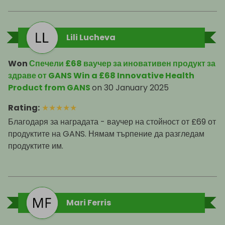
Lili Lucheva
Won
Спечели £68 ваучер за иновативен продукт за
здраве от GANS Win a £68 Innovative Health
Product from GANS
on
30 January 2025
Rating
:
★
★
★
★
★
Благодаря за наградата - ваучер на стойност от £69 от
продуктите на GANS. Нямам търпение да разгледам
продуктите им.
Mari Ferris