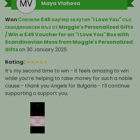
Maya Vlahova
Won
Спечели £45 ваучер за кутия "I Love You" със
скандинавски мъх от Maggie's Personalized Gifts
/ Win a £45 Voucher for an "I Love You" Box with
Scandinavian Moss from Maggie's Personalized
Gifts
on
30 January 2025
Rating
:
★
★
★
★
★
It’s my second time to win - it feels amazing to win
while you’re helping to raise money for such a noble
cause - thank you Angels for Bulgaria - I’ll continue
supporting o support you.