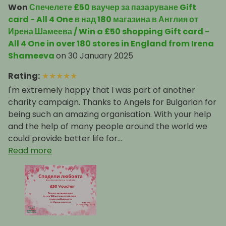
Won
Спечелете £50 ваучер за пазаруване Gift
card - All 4 One в над 180 магазина в Англия от
Ирена Шамеева / Win a £50 shopping Gift card -
All 4 One in over 180 stores in England from Irena
Shameeva
on
30 January 2025
Rating
:
★
★
★
★
★
I'm extremely happy that I was part of another
charity campaign. Thanks to Angels for Bulgarian for
being such an amazing organisation. With your help
and the help of many people around the world we
could provide better life for...
Read more