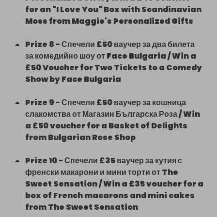
for an "I Love You" Box with Scandinavian
Moss from Maggie's Personalized Gifts
Prize
8
-
Спечели £50 ваучер за два билета
за комедийно шоу от Face Bulgaria / Win a
£50 Voucher for Two Tickets to a Comedy
Show by Face Bulgaria
Prize
9
-
Спечели £50 ваучер за кошница
слакомства от Магазин Българска Роза / Win
a £50 voucher for a Basket of Delights
from Bulgarian Rose Shop
Prize
10
-
Спечели £35 ваучер за кутия с
френски макарони и мини торти от The
Sweet Sensation / Win a £35 voucher for a
box of French macarons and mini cakes
from The Sweet Sensation