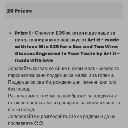
болници, старчески домове и центрове за деца в 
нужда.

20 Prizes
През изминалата година, благодарение на вашата 
подкрепа, успяхме да изпратим 5 тира, пълни с:

•	болнични и хосписни електрически легла,

Prize
1
-
Спечели £35 за кутия и две чаши за
•	апаратура и помощни средства,

вино, гравирани по ваш вкус от Art it - made
•	санитарни и хранителни продукти.

with love Win £35 for a Box and Two Wine
Сега имаме възможност да продължим тази мисия – 
Glasses Engraved to Your Taste by Art it -
заедно!

made with love
Защо да участвате в томболата?

Здравейте, казвам се Айше и имам малък бизнес за 
•	Вашият билет прави добро. Всеки билет, който 
персонализирани подаръци за малки и за големи. 
купите, се превръща в дарение за тези, които имат 
Подаръци за сватби, рождени дни, именни дни или 
най-голяма нужда.

без повод.

•	Вие сте част от промяната. Заедно помагаме на 
Разполагаме с голямо разнообразие на продукти, а 
хората в България да получат грижа, комфорт и 
от скоро предлагаме и гравиране на кутии и чаши за 
надежда.

всеки повод.

•	Спечелете невероятни награди! Нашите щедри 
Заповядайте и разгледайте. Ще се радвам и да ни 
спонсори са дарили награди на обща стойност над 
последвате 💞💞

£1100, за да направят и вашия празник специален.
