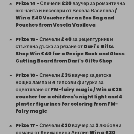
Prize
14
-
Спечели £20 ваучер за романтична
еко чанта и несесери от Весела Василева /
Win a £40 Voucher for an Eco Bag and
Pouches from Vesela Vasileva
Prize
15
-
Спечели £40 за рецептурник и
стъклена дъска за рязане от Dari's Gifts
Shop Win £40 for a Recipe Book and Glass
Cutting Board from Dari's Gifts Shop
Prize
16
-
Спечели £35 ваучер за детска
нощна лампа и 4 гипсови фигурки за
оцветяване от FM-fairy magic / Win a £35
voucher for a children's night light and 4
plaster figurines for coloring from FM-
fairy magic
Prize
17
-
Спечели £20 ваучер за 2 любовни
романа от Книжарница Англия Win a £20