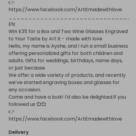
👉 
🎁 Наградите включват уникални изненади, които със 
https://www.facebook.com/Artitmadewithlove

сигурност ще ви зарадват и вдъхновят.

_________________________________
Как да участвате?

EN:

Купете своя билет сега и станете част от нашето 
Win £35 for a Box and Two Wine Glasses Engraved 
ангелско семейство, което разпръсква любов и 
to Your Taste by Art it - made with love

добрина.

Hello, my name is Ayshe, and I run a small business 
❤️ Благодарим ви, че заедно превръщаме любовта в 
offering personalized gifts for both children and 
действие и помагаме на хората, които имат най-
adults. Gifts for weddings, birthdays, name days, 
голяма нужда!

or just because.

We offer a wide variety of products, and recently 
EN: Share the Love: Charity Raffle

we’ve started engraving boxes and glasses for 
Dear Angels,

any occasion.

This year, for Valentine’s Day, we invite you to join 
Come and have a look! I’d also be delighted if you 
our charity raffle dedicated to an incredibly 
followed us 💞💞

important cause – sending another truckload of 
👉 
donations to Bulgarian hospitals, nursing homes, 
https://www.facebook.com/Artitmadewithlove
and children’s centers in need.

Thanks to your support, last year we managed to 
Delivery
send five trucks filled with:
