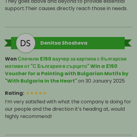
They goes above and beyond to provide essential
support.Their causes directly reach those in needs.
Denitsa Shosheva
Won
Спечели £150 ваучер за картина с български
мотиви от "С България в сърцето" Win a £150
Voucher for a Painting with Bulgarian Motifs by
"With Bulgaria in the Heart"
on
30 January 2025
Rating
:
★
★
★
★
★
I’m very satisfied with what the company is doing for
our people and the direction it’s heading at, would
highly recommend!