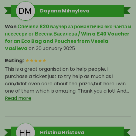
Dayana Mihaylova
Won
Спечели £20 ваучер за романтична еко чанта и
несесери от Весела Василева / Win a £40 Voucher
for an Eco Bag and Pouches from Vesela
Vasileva
on
30 January 2025
Rating
:
★
★
★
★
★
This is a great organisation to help people. I
purchase a ticket just to try help as much as i
can,didnt even care about the prizes,but here i win
one of them which is amazing. Thank you a lot! And...
Read more
Hristina Hristova