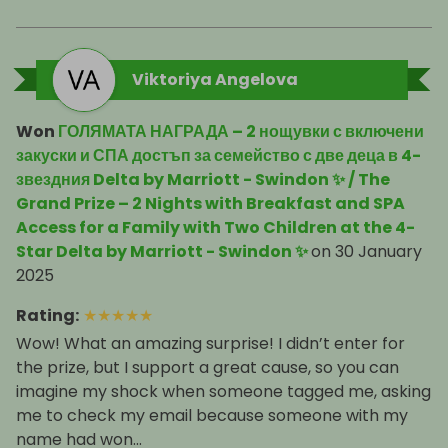
Viktoriya Angelova
Won
ГОЛЯМАТА НАГРАДА – 2 нощувки с включени
закуски и СПА достъп за семейство с две деца в 4-
звездния Delta by Marriott - Swindon ✨ / The
Grand Prize – 2 Nights with Breakfast and SPA
Access for a Family with Two Children at the 4-
Star Delta by Marriott - Swindon ✨
on
30 January
2025
Rating
:
★
★
★
★
★
Wow! What an amazing surprise! I didn’t enter for
the prize, but I support a great cause, so you can
imagine my shock when someone tagged me, asking
me to check my email because someone with my
name had won...