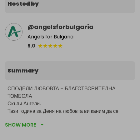
Hosted by
@
angelsforbulgaria
Angels for Bulgaria
★
★
★
★
★
5.0
Summary
СПОДЕЛИ ЛЮБОВТА – БЛАГОТВОРИТЕЛНА 
ТОМБОЛА

Скъпи Ангели,

Тази година за Деня на любовта ви каним да се 
включите в нашата благотворителна томбола, 
SHOW MORE
посветена на една изключително важна кауза – да 
изпратим още един тир с дарения за българските 