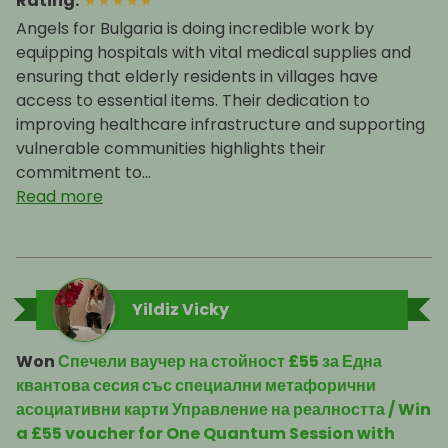
Rating
:
★
★
★
★
★
Angels for Bulgaria is doing incredible work by
equipping hospitals with vital medical supplies and
ensuring that elderly residents in villages have
access to essential items. Their dedication to
improving healthcare infrastructure and supporting
vulnerable communities highlights their
commitment to...
Read more
Yildiz Vicky
Won
Спечели ваучер на стойност £55 за Една
квантова сесия със специални метафорични
асоциативни карти Управление на реалността / Win
a £55 voucher for One Quantum Session with