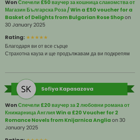
Won
Спечели £50 ваучер за кошница слакомства от
Магазин Българска Роза / Win a £50 voucher for a
Basket of Delights from Bulgarian Rose Shop
on
30 January 2025
Rating
:
★
★
★
★
★
Благодаря ви от все сърце
Страхотна кауза и ще продължавам да ви подкрепям
Sofiya Kapasazova
Won
Спечели £20 ваучер за 2 любовни романа от
Книжарница Англия Win a £20 Voucher for 2
Romance Novels from Knijarnica Anglia
on
30
January 2025