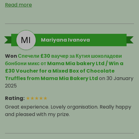
Read more
Mariyana Ivanova
Won
Спечели £30 ваучер за Кутия шоколадови
бонбони микс от Mama Mia bakery Ltd / Win a
£30 Voucher for a Mixed Box of Chocolate
Truffles from Mama Mia Bakery Ltd
on
30 January
2025
Rating
:
★
★
★
★
★
Great experience. Lovely organisation. Really happy
and pleased with my prize.