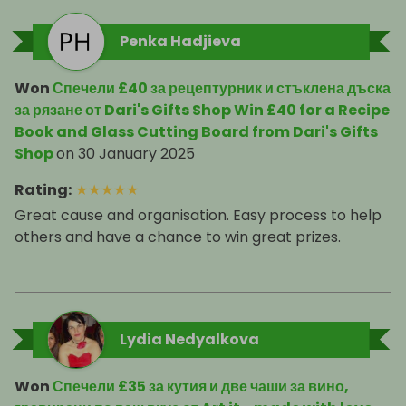
Penka Hadjieva
Won
Спечели £40 за рецептурник и стъклена дъска
за рязане от Dari's Gifts Shop Win £40 for a Recipe
Book and Glass Cutting Board from Dari's Gifts
Shop
on
30 January 2025
Rating
:
★
★
★
★
★
Great cause and organisation. Easy process to help
others and have a chance to win great prizes.
Lydia Nedyalkova
Won
Спечели £35 за кутия и две чаши за вино,