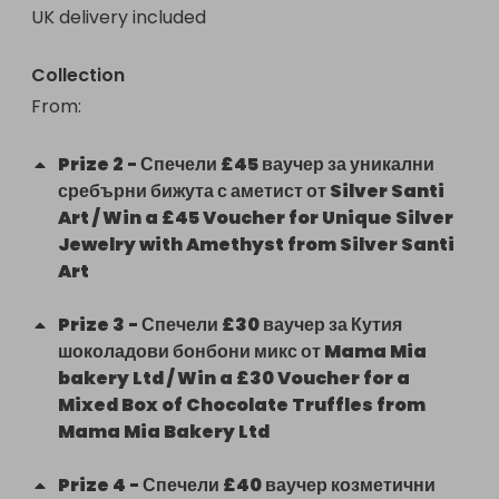
UK delivery included
•	hospital and hospice electric beds,

•	medical equipment and assistive devices,

•	sanitary and food supplies.

Collection
Now we have the chance to continue this mission 
From
: 
– together!

Why participate in the raffle?

Prize
2
-
Спечели £45 ваучер за уникални
•	Your ticket makes a difference. Every ticket you 
сребърни бижута с аметист от Silver Santi
buy becomes a donation for those who need it 
Art / Win a £45 Voucher for Unique Silver
most.

Jewelry with Amethyst from Silver Santi
•	You are part of the change. Together, we are 
Art
bringing care, comfort, and hope to people in 
Bulgaria.

Prize
3
-
Спечели £30 ваучер за Кутия
•	Win amazing prizes! Our generous sponsors 
шоколадови бонбони микс от Mama Mia
have donated prizes worth over £1,100 to make 
bakery Ltd / Win a £30 Voucher for a
your celebration even more special.

Mixed Box of Chocolate Truffles from
🎁 The prizes include unique surprises that will 
Mama Mia Bakery Ltd
surely delight and inspire you.

How to participate?

Prize
4
-
Спечели £40 ваучер козметични