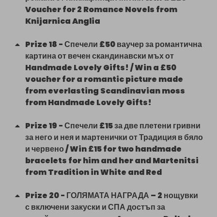
Voucher for 2 Romance Novels from
Knijarnica Anglia
Prize
18
-
Спечели £50 ваучер за романтична
картина от вечен скандинавски мъх от
Handmade Lovely Gifts! / Win a £50
voucher for a romantic picture made
from everlasting Scandinavian moss
from Handmade Lovely Gifts!
Prize
19
-
Спечели £15 за две плетени гривни
за него и нея и мартенички от Традиция в бяло
и червено / Win £15 for two handmade
bracelets for him and her and Martenitsi
from Tradition in White and Red
Prize
20
-
ГОЛЯМАТА НАГРАДА – 2 нощувки
с включени закуски и СПА достъп за