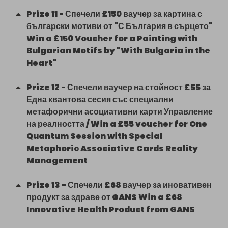
Prize
11
-
Спечели £150 ваучер за картина с
български мотиви от "С България в сърцето"
Win a £150 Voucher for a Painting with
Bulgarian Motifs by "With Bulgaria in the
Heart"
Prize
12
-
Спечели ваучер на стойност £55 за
Една квантова сесия със специални
метафорични асоциативни карти Управление
на реалността / Win a £55 voucher for One
Quantum Session with Special
Metaphoric Associative Cards Reality
Management
Prize
13
-
Спечели £68 ваучер за иновативен
продукт за здраве от GANS Win a £68
Innovative Health Product from GANS