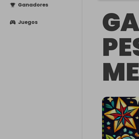
Ganadores
GA
Juegos
PE
ME