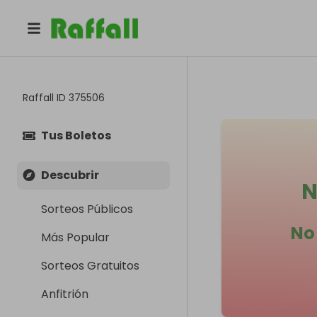
Raffall ID
375506
Tus Boletos
Descubrir
N
Sorteos Públicos
No
Más Popular
Sorteos Gratuitos
Anfitrión