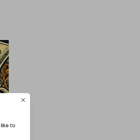
£5,000 cash!!!
£1.00
Precio Del Ticket
Organizado por
md_raffles
£12,000 Cash | Summer Jackpot
£4.00
Precio Del Ticket
like to