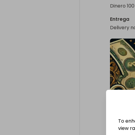
Dinero 100
Entrega
Delivery n
To enh
view raf