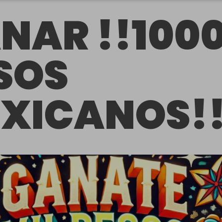
NAR !!100
SOS
XICANOS!