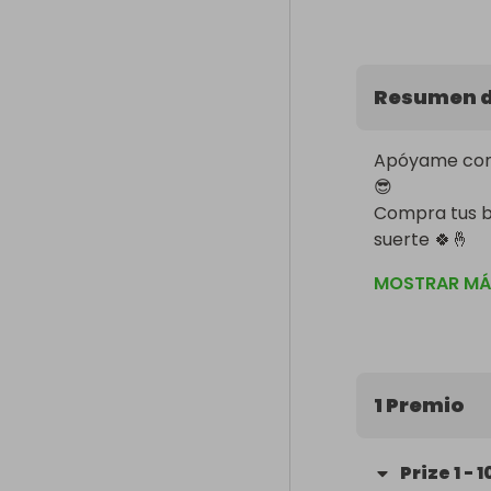
Resumen d
Apóyame comp
😎

Compra tus b
suerte 🍀🤞 

!!Participa!!

MOSTRAR MÁ
!!Aprovecha l
1 Premio
Prize
1
-
1