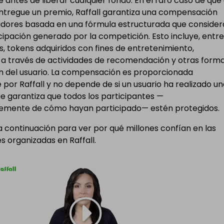
 antes de liberar cualquier fondo. En el raro caso de que
entregue un premio, Raffall garantiza una compensación
adores basada en una fórmula estructurada que consider
icipación generado por la competición. Esto incluye, entre
s, tokens adquiridos con fines de entretenimiento,
 a través de actividades de recomendación y otras form
n del usuario. La compensación es proporcionada
por Raffall y no depende de si un usuario ha realizado u
e garantiza que todos los participantes —
emente de cómo hayan participado— estén protegidos.
 a continuación para ver por qué millones confían en las
 organizadas en Raffall.