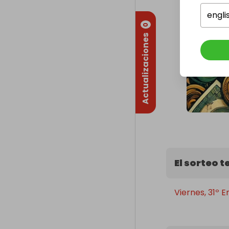
engli
0
Actualizaciones
El sorteo 
Viernes, 31º 