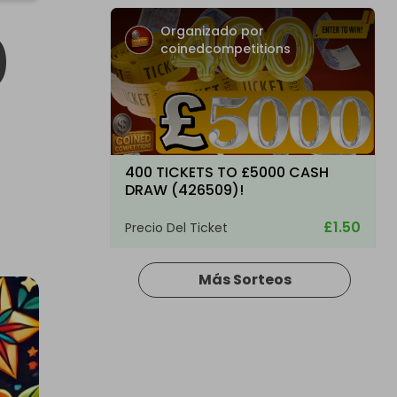
0
Organizado por
coinedcompetitions
!
400 TICKETS TO £5000 CASH
DRAW (426509)!
£1.50
Precio Del Ticket
Más Sorteos
Organizado por
coinedcompetitions