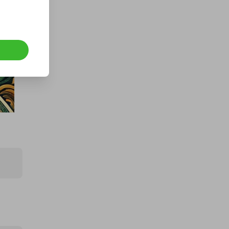
Organizado por
goldman_prizes
CASH - £10k/$13.5k
£1.00
Precio Del Ticket
Organizado por
md_raffles