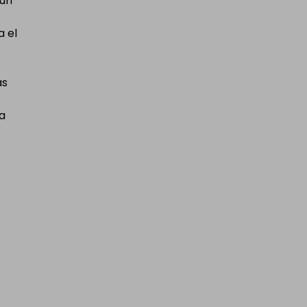
 un
Organizado por
hotprizeuk
a el
as
na
money good odds
£1.00
Precio Del Ticket