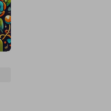
400 TICKETS TO $10000 CASH
DRAW (426508)!
£1.50
Precio Del Ticket
Organizado por
coinedcompetitions
400 TICKETS TO 1oz Gold
Britannia draw (426510)
£1.50
Precio Del Ticket