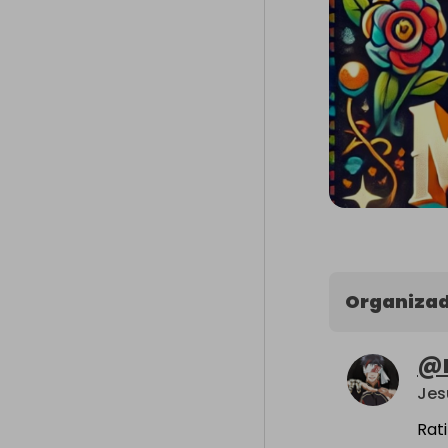
Organizad
@
Jes
Rat