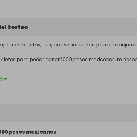
el Sorteo
rando boletos, después se sortearán premios mejores
oletos para poder ganar 1000 pesos mexicanos, te deseo
S
as ofertas de los boletos!! 🤞
000 pesos mexicanos