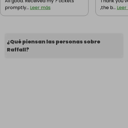
All good. Received my ? tickets
Thank you v
promptly...
Leer más
,the b...
Leer
¿Qué piensan las personas sobre
Raffall?