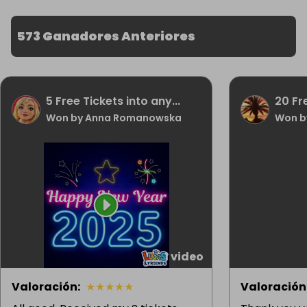
573 Ganadores Anteriores
5 Free Tickets into any...
20 Fr
Won by Anna Romanowska
Won b
1 video
Valoración
:
★
★
★
★
★
Valoración