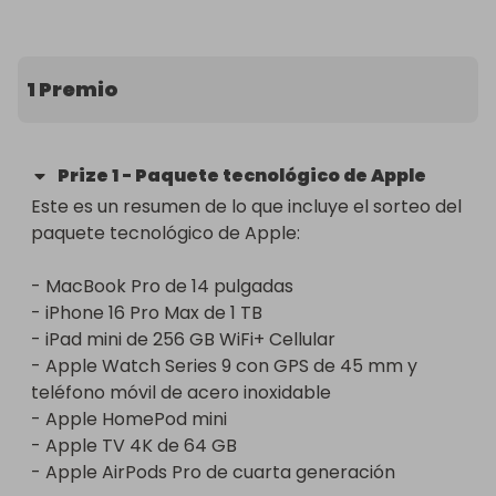
mejores y más recientes dispositivos de Apple:

Qué está incluido:

1 Premio
- MacBook Pro de 14 pulgadas: disfruta de un 
rendimiento sin igual y unas imágenes 
Prize
1
-
Paquete tecnológico de Apple
impresionantes con el MacBook Pro de 14 
Este es un resumen de lo que incluye el sorteo del 
pulgadas, que cuenta con el potente chip M1 Pro, 
paquete tecnológico de Apple:

una pantalla Retina vibrante y una batería de 
larga duración.

- MacBook Pro de 14 pulgadas

- iPhone 16 Pro Max de 1 TB

- iPhone 16 Pro Max de 1 TB: disfruta de la mejor 
- iPad mini de 256 GB WiFi+ Cellular

experiencia de smartphone con el iPhone 16 Pro 
- Apple Watch Series 9 con GPS de 45 mm y 
Max. Con un enorme almacenamiento de 1 TB, un 
teléfono móvil de acero inoxidable

sistema de cámara de primera categoría y 
- Apple HomePod mini

funciones de vanguardia, tendrás todo lo que 
- Apple TV 4K de 64 GB

necesitas al alcance de la mano.

- Apple AirPods Pro de cuarta generación