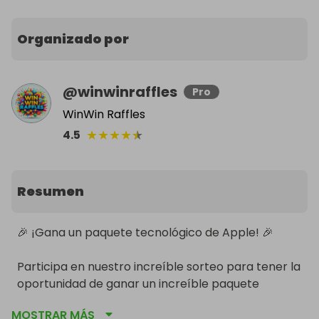
Organizado por
@
winwinraffles
Pro
WinWin Raffles
★
★
★
★
★
4.5
Resumen
🎉 ¡Gana un paquete tecnológico de Apple! 🎉

Participa en nuestro increíble sorteo para tener la 
oportunidad de ganar un increíble paquete 
tecnológico de Apple que mejorará tu estilo de 
MOSTRAR MÁS
vida digital. Este paquete incluye algunos de los 