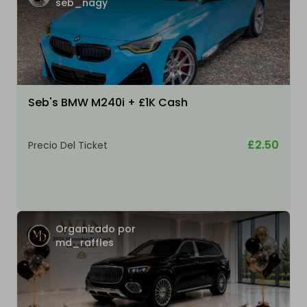
seb_nagy
Seb's BMW M240i + £1K Cash
£2.50
Precio Del Ticket
Organizado por
md_raffles