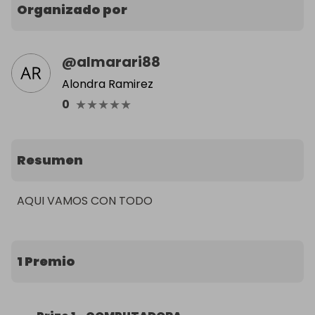
Organizado por
@
almarari88
Alondra Ramirez
★
★
★
★
★
0
Resumen
AQUI VAMOS CON TODO
1 Premio